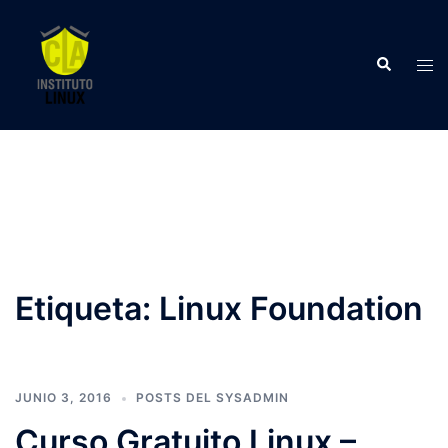
Saltar
al
Buscar
contenido
Alte
men
Etiqueta:
Linux Foundation
JUNIO 3, 2016
POSTS DEL SYSADMIN
Curso Gratuito Linux –