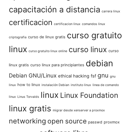
capacitación a distancia
carrera linux
certificacion
certificacion linux
comandos linux
curso gratuito
curso de linux gratis
criptografia
linux
curso linux
curso
curso gratuito linux online
debian
linux gratis
curso linux para principiantes
gnu
Debian GNU/Linux
ethical hacking
fsf
gnu
how to linux
linux
instalación Debian
instituto linux
linea de comando
linux
Linux Foundation
linux
Linus Torvalds
linux gratis
migrar desde xenserver a proxmox
networking
open source
passwd
proxmox