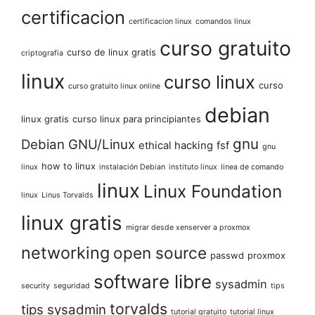
certificacion
certificacion linux
comandos linux
curso gratuito
curso de linux gratis
criptografia
linux
curso linux
curso
curso gratuito linux online
debian
linux gratis
curso linux para principiantes
gnu
Debian GNU/Linux
ethical hacking
fsf
gnu
how to linux
linux
instalación Debian
instituto linux
linea de comando
linux
Linux Foundation
linux
Linus Torvalds
linux gratis
migrar desde xenserver a proxmox
networking
open source
passwd
proxmox
software libre
sysadmin
security
seguridad
tips
torvalds
tips sysadmin
tutorial gratuito
tutorial linux