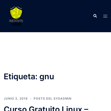
Saltar
al
Buscar
contenido
Alte
men
Etiqueta:
gnu
JUNIO 3, 2016
POSTS DEL SYSADMIN
Curso Gratuito Linux –