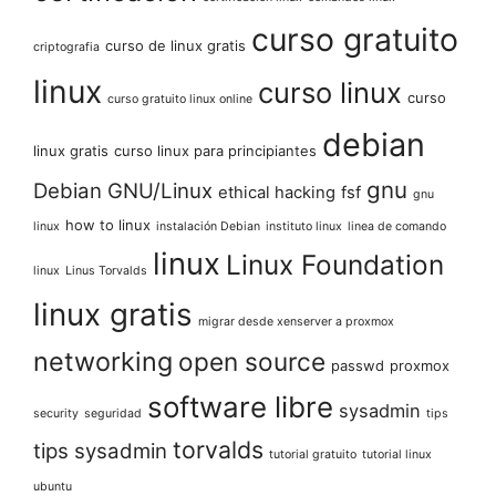
curso gratuito
curso de linux gratis
criptografia
linux
curso linux
curso
curso gratuito linux online
debian
linux gratis
curso linux para principiantes
gnu
Debian GNU/Linux
ethical hacking
fsf
gnu
how to linux
linux
instalación Debian
instituto linux
linea de comando
linux
Linux Foundation
linux
Linus Torvalds
linux gratis
migrar desde xenserver a proxmox
networking
open source
passwd
proxmox
software libre
sysadmin
security
seguridad
tips
torvalds
tips sysadmin
tutorial gratuito
tutorial linux
ubuntu