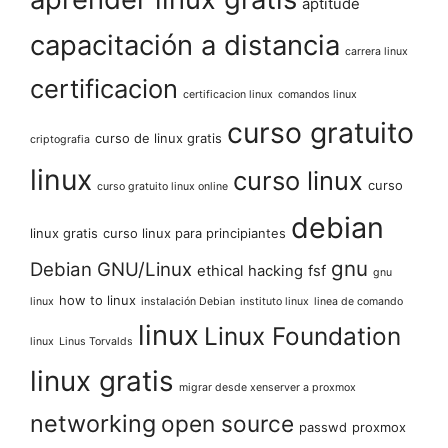
aptitude
capacitación a distancia
carrera linux
certificacion
certificacion linux
comandos linux
curso gratuito
curso de linux gratis
criptografia
linux
curso linux
curso
curso gratuito linux online
debian
linux gratis
curso linux para principiantes
gnu
Debian GNU/Linux
ethical hacking
fsf
gnu
how to linux
linux
instalación Debian
instituto linux
linea de comando
linux
Linux Foundation
linux
Linus Torvalds
linux gratis
migrar desde xenserver a proxmox
networking
open source
passwd
proxmox