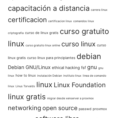
capacitación a distancia
carrera linux
certificacion
certificacion linux
comandos linux
curso gratuito
curso de linux gratis
criptografia
linux
curso linux
curso
curso gratuito linux online
debian
linux gratis
curso linux para principiantes
gnu
Debian GNU/Linux
ethical hacking
fsf
gnu
how to linux
linux
instalación Debian
instituto linux
linea de comando
linux
Linux Foundation
linux
Linus Torvalds
linux gratis
migrar desde xenserver a proxmox
networking
open source
passwd
proxmox