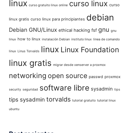
linux
curso linux
curso
curso gratuito linux online
debian
linux gratis
curso linux para principiantes
gnu
Debian GNU/Linux
ethical hacking
fsf
gnu
how to linux
linux
instalación Debian
instituto linux
linea de comando
linux
Linux Foundation
linux
Linus Torvalds
linux gratis
migrar desde xenserver a proxmox
networking
open source
passwd
proxmox
software libre
sysadmin
security
seguridad
tips
torvalds
tips sysadmin
tutorial gratuito
tutorial linux
ubuntu