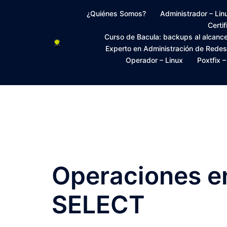
Saltar
¿Quiénes Somos?
Administrador – Lin
al
Certi
contenido
Curso de Bacula: backups al alcanc
Experto en Administración de Rede
Operador – Linux
Poxtfix 
Operaciones e
SELECT