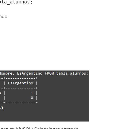
bla_alumnos;
ando
iones en MySQL: Seleccionar campos