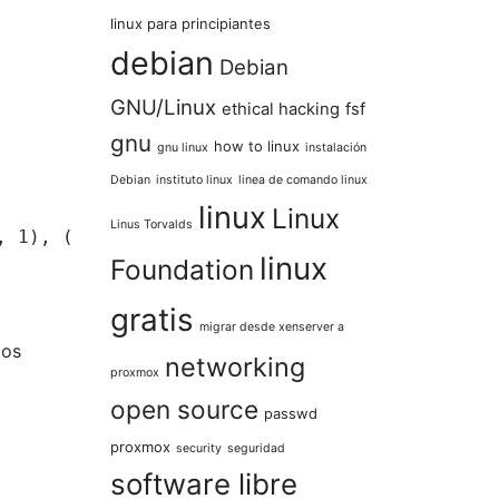
linux para principiantes
debian
Debian
GNU/Linux
ethical hacking
fsf
gnu
how to linux
gnu linux
instalación
Debian
instituto linux
linea de comando linux
linux
Linux
Linus Torvalds
, 1), ('Mario Neta', 0);
linux
Foundation
gratis
migrar desde xenserver a
mos
networking
proxmox
open source
passwd
proxmox
security
seguridad
software libre