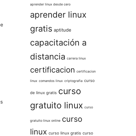
aprender linux desde cero
aprender linux
ue
gratis
aptitude
capacitación a
distancia
carrera linux
certificacion
certificacion
curso
linux
comandos linux
criptografia
curso
de linux gratis
os
gratuito linux
curso
curso
gratuito linux online
linux
curso linux gratis
curso