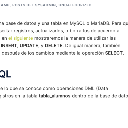
LAMP
,
POSTS DEL SYSADMIN
,
UNCATEGORIZED
a base de datos y una tabla en MySQL o MariaDB. Para q
ertar registros, actualizarlos, o borrarlos de acuerdo a
y en
el siguiente
mostraremos la manera de utilizar las
:
INSERT
,
UPDATE
, y
DELETE
. De igual manera, también
y después de los cambios mediante la operación
SELECT
.
SQL
de lo que se conoce como operaciones DML (Data
istros en la tabla
tabla_alumnos
dentro de la base de dat