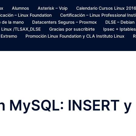
ux
Alumnos
Asterisk – Voip
Calendario Cursos Linux 2016 –
ficación – Linux Foundation
Certificación – Linux Professional Inst
e de la mano
Datacenters Seguros – Proxmox
DLSE – Debian
s Linux /TLSAX_DLSE
Gracias por suscribirte
Ipsec + Iptables
– Extremo
Promoción Linux Foundation y CLA Instituto Linux
R
n MySQL: INSERT y