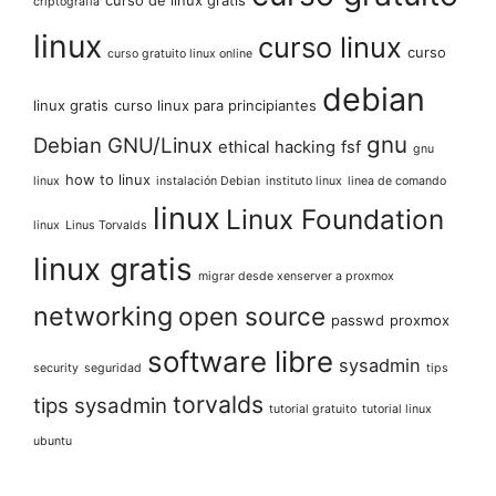
criptografia
linux
curso linux
curso
curso gratuito linux online
debian
linux gratis
curso linux para principiantes
gnu
Debian GNU/Linux
ethical hacking
fsf
gnu
how to linux
linux
instalación Debian
instituto linux
linea de comando
linux
Linux Foundation
linux
Linus Torvalds
linux gratis
migrar desde xenserver a proxmox
networking
open source
passwd
proxmox
software libre
sysadmin
security
seguridad
tips
torvalds
tips sysadmin
tutorial gratuito
tutorial linux
ubuntu