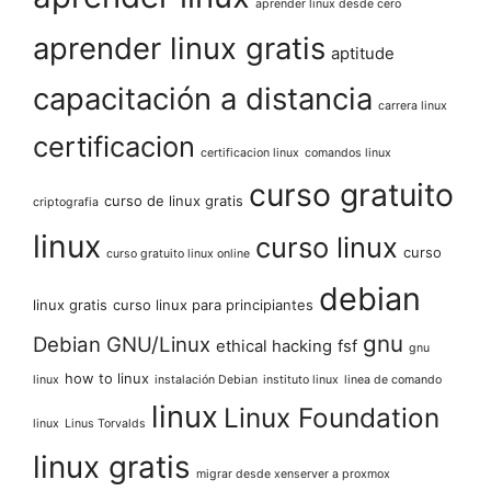
aprender linux desde cero
aprender linux gratis
aptitude
capacitación a distancia
carrera linux
certificacion
certificacion linux
comandos linux
curso gratuito
curso de linux gratis
criptografia
linux
curso linux
curso
curso gratuito linux online
debian
linux gratis
curso linux para principiantes
gnu
Debian GNU/Linux
ethical hacking
fsf
gnu
how to linux
linux
instalación Debian
instituto linux
linea de comando
linux
Linux Foundation
linux
Linus Torvalds
linux gratis
migrar desde xenserver a proxmox