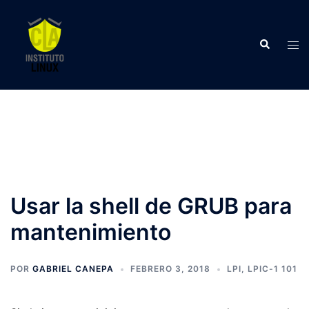
Saltar
al
Buscar
contenido
Alte
men
Usar la shell de GRUB para
mantenimiento
POR
GABRIEL CANEPA
FEBRERO 3, 2018
LPI
,
LPIC-1 101