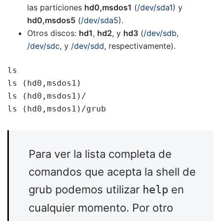
las particiones
hd0,msdos1
(
/dev/sda1
) y
hd0,msdos5
(
/dev/sda5
).
Otros discos:
hd1
,
hd2
, y
hd3
(
/dev/sdb
,
/dev/sdc
, y
/dev/sdd
, respectivamente).
ls

ls (hd0,msdos1)

ls (hd0,msdos1)/

ls (hd0,msdos1)/grub
Para ver la lista completa de
comandos que acepta la shell de
grub podemos utilizar
en
help
cualquier momento. Por otro