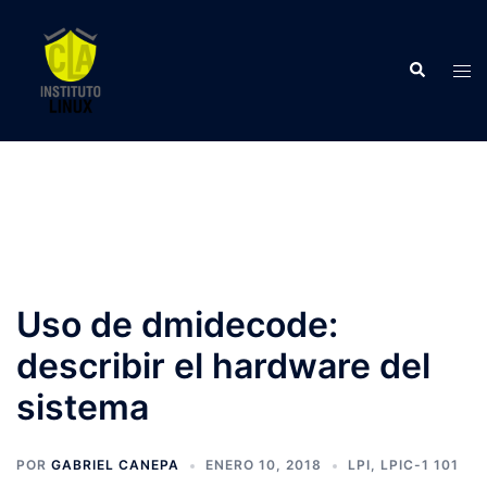
Saltar
al
Buscar
contenido
Alte
men
Uso de dmidecode:
describir el hardware del
sistema
POR
GABRIEL CANEPA
ENERO 10, 2018
LPI
,
LPIC-1 101