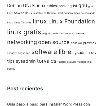
gnu
Debian GNU/Linux
ethical hacking
fsf
gnu
how to linux
linux
instalación Debian
instituto linux
linea de comando
linux
Linux Foundation
linux
Linus Torvalds
linux gratis
migrar desde xenserver a proxmox
networking
open source
passwd
proxmox
software libre
sysadmin
security
seguridad
tips
torvalds
tips sysadmin
tutorial gratuito
tutorial linux
ubuntu
Post recientes
Guía paso a paso para instalar WordPress con