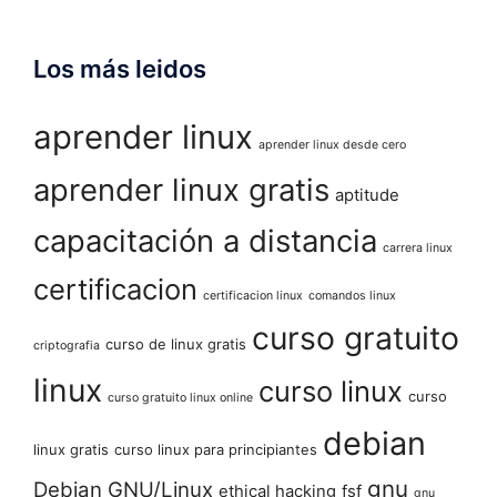
Los más leidos
aprender linux
aprender linux desde cero
aprender linux gratis
aptitude
capacitación a distancia
carrera linux
certificacion
certificacion linux
comandos linux
curso gratuito
curso de linux gratis
criptografia
linux
curso linux
curso
curso gratuito linux online
debian
linux gratis
curso linux para principiantes
gnu
Debian GNU/Linux
ethical hacking
fsf
gnu