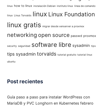
how to linux
linux
instalación Debian
instituto linux
linea de comando
linux
Linux Foundation
linux
Linus Torvalds
linux gratis
migrar desde xenserver a proxmox
networking
open source
passwd
proxmox
software libre
sysadmin
security
seguridad
tips
torvalds
tips sysadmin
tutorial gratuito
tutorial linux
ubuntu
Post recientes
Guía paso a paso para instalar WordPress con
MariaDB y PVC Longhorn en Kubernetes
febrero