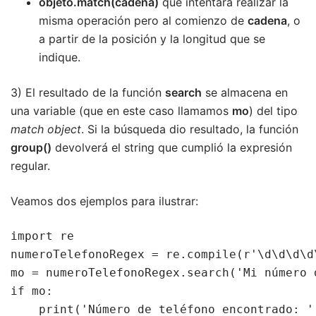
objeto.match(cadena)
que intentará realizar la
misma operación pero al comienzo de
cadena
, o
a partir de la posición y la longitud que se
indique.
3) El resultado de la función
search
se almacena en
una variable (que en este caso llamamos
mo
) del tipo
match object
. Si la búsqueda dio resultado, la función
group()
devolverá el string que cumplió la expresión
regular.
Veamos dos ejemplos para ilustrar:
import re

numeroTelefonoRegex = re.compile(r'\d\d\d\d\
mo = numeroTelefonoRegex.search('Mi número 
if mo:

    print('Número de teléfono encontrado: ' 