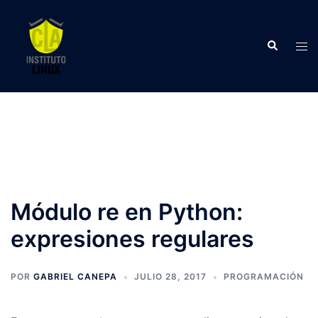
Saltar
al
Buscar
contenido
Alte
men
Módulo re en Python:
expresiones regulares
POR
GABRIEL CANEPA
JULIO 28, 2017
PROGRAMACIÓN