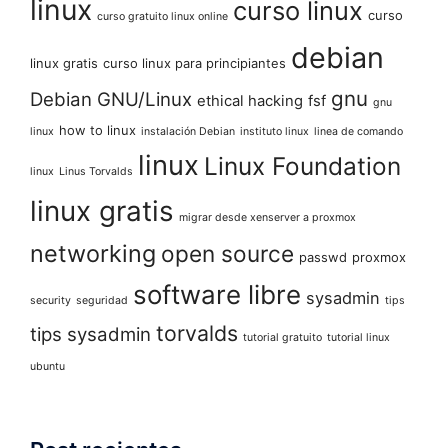
linux
curso linux
curso
curso gratuito linux online
debian
linux gratis
curso linux para principiantes
gnu
Debian GNU/Linux
ethical hacking
fsf
gnu
how to linux
linux
instalación Debian
instituto linux
linea de comando
linux
Linux Foundation
linux
Linus Torvalds
linux gratis
migrar desde xenserver a proxmox
networking
open source
passwd
proxmox
software libre
sysadmin
security
seguridad
tips
torvalds
tips sysadmin
tutorial gratuito
tutorial linux
ubuntu