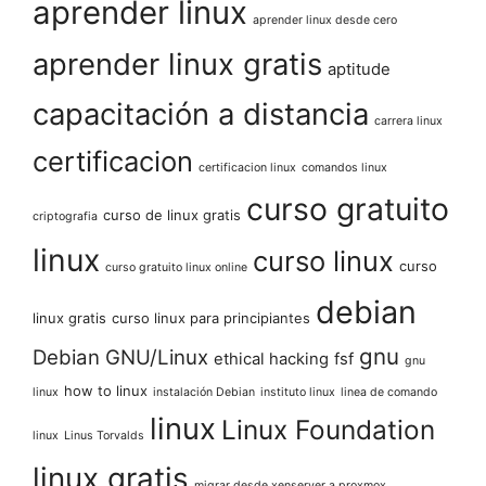
aprender linux
aprender linux desde cero
aprender linux gratis
aptitude
capacitación a distancia
carrera linux
certificacion
certificacion linux
comandos linux
curso gratuito
curso de linux gratis
criptografia
linux
curso linux
curso
curso gratuito linux online
debian
linux gratis
curso linux para principiantes
gnu
Debian GNU/Linux
ethical hacking
fsf
gnu
how to linux
linux
instalación Debian
instituto linux
linea de comando
linux
Linux Foundation
linux
Linus Torvalds
linux gratis
migrar desde xenserver a proxmox