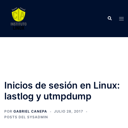
Saltar
al
Buscar
contenido
Alte
men
Inicios de sesión en Linux:
lastlog y utmpdump
POR
GABRIEL CANEPA
JULIO 28, 2017
POSTS DEL SYSADMIN