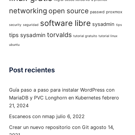
networking
open source
passwd
proxmox
software libre
sysadmin
security
seguridad
tips
torvalds
tips sysadmin
tutorial gratuito
tutorial linux
ubuntu
Post recientes
Guía paso a paso para instalar WordPress con
MariaDB y PVC Longhorn en Kubernetes
febrero
21, 2024
Escaneos con nmap
julio 6, 2022
Crear un nuevo repositorio con Git
agosto 14,
2021