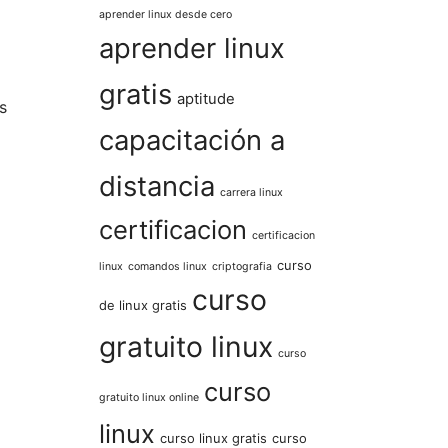
aprender linux desde cero
aprender linux
gratis
aptitude
s
capacitación a
distancia
carrera linux
certificacion
certificacion
curso
linux
comandos linux
criptografia
curso
de linux gratis
gratuito linux
curso
curso
gratuito linux online
linux
curso linux gratis
curso