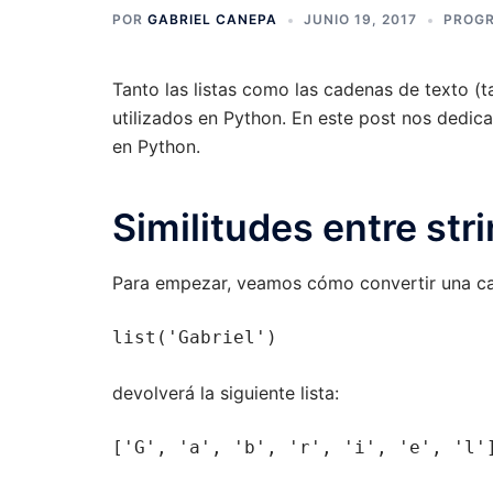
POR
GABRIEL CANEPA
JUNIO 19, 2017
PROG
Tanto las listas como las cadenas de texto 
utilizados en Python. En este post nos dedicar
en Python.
Similitudes entre stri
Para empezar, veamos cómo convertir una cad
list('Gabriel')
devolverá la siguiente lista:
['G', 'a', 'b', 'r', 'i', 'e', 'l'