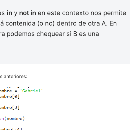
res
in
y
not in
en este contexto nos permite
á contenida (o no) dentro de otra A. En
era podemos chequear si B es una
s anteriores: