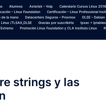
ux
Alumnos
Asterisk – Voip
Calendario Cursos Linux 2016 –
ficación – Linux Foundation
Certificación – Linux Professional Inst
e de la mano
Datacenters Seguros – Proxmox
DLSE – Debian
s Linux /TLSAX_DLSE
Gracias por suscribirte
Ipsec + Iptables
– Extremo
Promoción Linux Foundation y CLA Instituto Linux
R
re strings y las
on