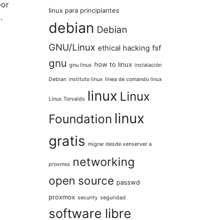
por
linux para principiantes
s
.
debian
Debian
GNU/Linux
ethical hacking
fsf
gnu
how to linux
gnu linux
instalación
Debian
instituto linux
linea de comando linux
linux
Linux
Linus Torvalds
linux
Foundation
gratis
migrar desde xenserver a
networking
proxmox
open source
passwd
proxmox
security
seguridad
software libre