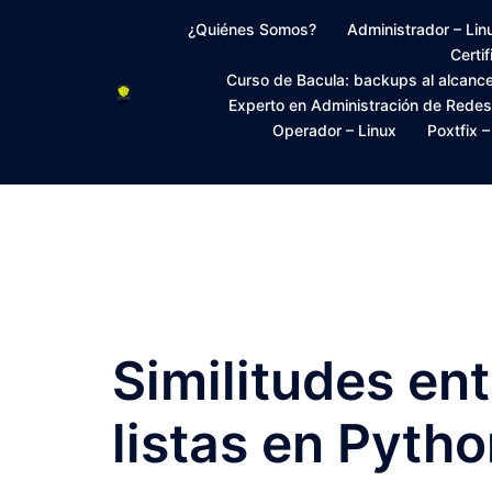
Saltar
¿Quiénes Somos?
Administrador – Lin
al
Certi
contenido
Curso de Bacula: backups al alcanc
Experto en Administración de Rede
Operador – Linux
Poxtfix 
Similitudes ent
listas en Pyth