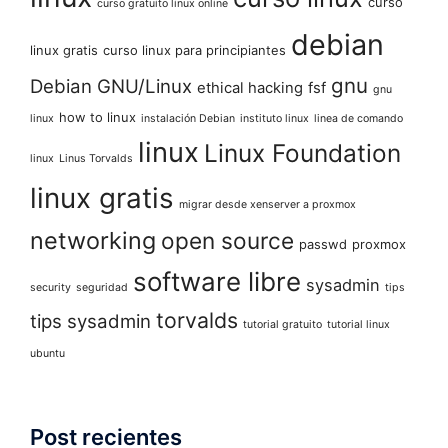
curso
curso gratuito linux online
debian
linux gratis
curso linux para principiantes
gnu
Debian GNU/Linux
ethical hacking
fsf
gnu
how to linux
linux
instalación Debian
instituto linux
linea de comando
linux
Linux Foundation
linux
Linus Torvalds
linux gratis
migrar desde xenserver a proxmox
networking
open source
passwd
proxmox
software libre
sysadmin
security
seguridad
tips
torvalds
tips sysadmin
tutorial gratuito
tutorial linux
ubuntu
Post recientes