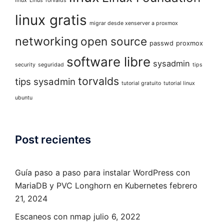
linux
Linus Torvalds
linux gratis
migrar desde xenserver a proxmox
networking
open source
passwd
proxmox
software libre
sysadmin
security
seguridad
tips
torvalds
tips sysadmin
tutorial gratuito
tutorial linux
ubuntu
Post recientes
Guía paso a paso para instalar WordPress con
MariaDB y PVC Longhorn en Kubernetes
febrero
21, 2024
Escaneos con nmap
julio 6, 2022