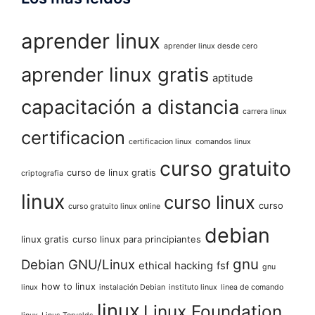
aprender linux
aprender linux desde cero
aprender linux gratis
aptitude
capacitación a distancia
carrera linux
certificacion
certificacion linux
comandos linux
curso gratuito
curso de linux gratis
criptografia
linux
curso linux
curso
curso gratuito linux online
debian
linux gratis
curso linux para principiantes
gnu
Debian GNU/Linux
ethical hacking
fsf
gnu
how to linux
linux
instalación Debian
instituto linux
linea de comando
linux
Linux Foundation