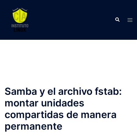
Saltar
al
Buscar
contenido
Alte
men
Samba y el archivo fstab:
montar unidades
compartidas de manera
permanente