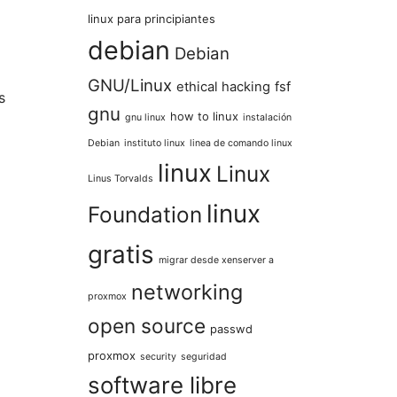
linux para principiantes
debian
Debian
GNU/Linux
ethical hacking
fsf
s
gnu
how to linux
gnu linux
instalación
Debian
instituto linux
linea de comando linux
linux
Linux
Linus Torvalds
linux
Foundation
gratis
migrar desde xenserver a
networking
proxmox
open source
passwd
proxmox
security
seguridad
software libre