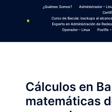
Saltar
¿Quiénes Somos?
Administrador – Lin
al
Certi
contenido
Curso de Bacula: backups al alcanc
Experto en Administración de Rede
Operador – Linux
Poxtfix 
Cálculos en Ba
matemáticas de