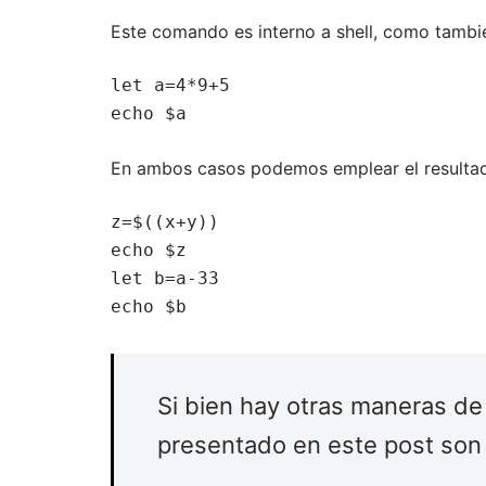
Este comando es interno a shell, como tambi
let a=4*9+5

echo $a
En ambos casos podemos emplear el resultado
z=$((x+y))

echo $z

let b=a-33

echo $b
Si bien hay otras maneras de
presentado en este post son l