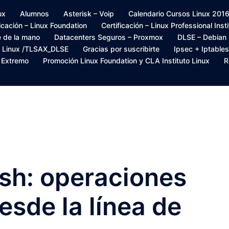
ux
Alumnos
Asterisk – Voip
Calendario Cursos Linux 2016 –
ficación – Linux Foundation
Certificación – Linux Professional Inst
e de la mano
Datacenters Seguros – Proxmox
DLSE – Debian
s Linux /TLSAX_DLSE
Gracias por suscribirte
Ipsec + Iptables
– Extremo
Promoción Linux Foundation y CLA Instituto Linux
R
sh: operaciones
sde la línea de