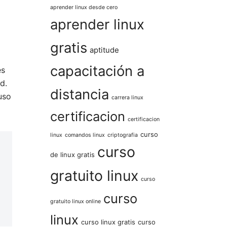
aprender linux desde cero
aprender linux
gratis
aptitude
capacitación a
es
d.
distancia
uso
carrera linux
certificacion
certificacion
curso
linux
comandos linux
criptografia
curso
de linux gratis
gratuito linux
curso
curso
gratuito linux online
linux
curso linux gratis
curso