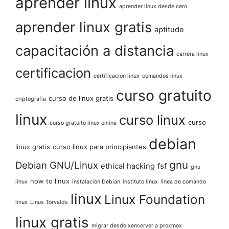
aprender linux
aprender linux desde cero
aprender linux gratis
aptitude
capacitación a distancia
carrera linux
certificacion
certificacion linux
comandos linux
curso gratuito
curso de linux gratis
criptografia
linux
curso linux
curso
curso gratuito linux online
debian
linux gratis
curso linux para principiantes
gnu
Debian GNU/Linux
ethical hacking
fsf
gnu
how to linux
linux
instalación Debian
instituto linux
linea de comando
linux
Linux Foundation
linux
Linus Torvalds
linux gratis
migrar desde xenserver a proxmox