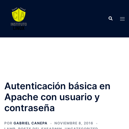
Saltar
al
Buscar
contenido
Alte
men
Autenticación básica en
Apache con usuario y
contraseña
POR
GABRIEL CANEPA
NOVIEMBRE 8, 2016
LAMP
,
POSTS DEL SYSADMIN
,
UNCATEGORIZED