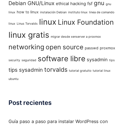
gnu
Debian GNU/Linux
ethical hacking
fsf
gnu
how to linux
linux
instalación Debian
instituto linux
linea de comando
linux
Linux Foundation
linux
Linus Torvalds
linux gratis
migrar desde xenserver a proxmox
networking
open source
passwd
proxmox
software libre
sysadmin
security
seguridad
tips
torvalds
tips sysadmin
tutorial gratuito
tutorial linux
ubuntu
Post recientes
Guía paso a paso para instalar WordPress con