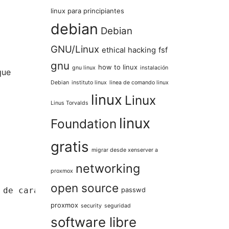
linux para principiantes
debian
Debian
GNU/Linux
ethical hacking
fsf
gnu
how to linux
gnu linux
instalación
que
Debian
instituto linux
linea de comando linux
linux
Linux
Linus Torvalds
linux
Foundation
gratis
migrar desde xenserver a
networking
proxmox
open source
de caracteres): "

passwd
proxmox
security
seguridad
software libre