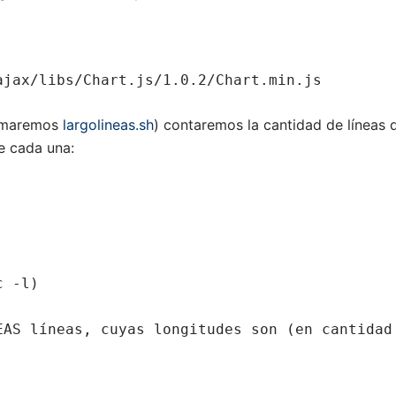
ajax/libs/Chart.js/1.0.2/Chart.min.js
llamaremos
largolineas.sh
) contaremos la cantidad de líneas 
e cada una:
 -l)

EAS líneas, cuyas longitudes son (en cantidad 