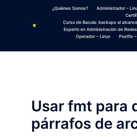
Saltar
¿Quiénes Somos?
Administrador – Lin
al
Certi
contenido
Curso de Bacula: backups al alcanc
Experto en Administración de Rede
Operador – Linux
Poxtfix 
Usar fmt para 
párrafos de ar