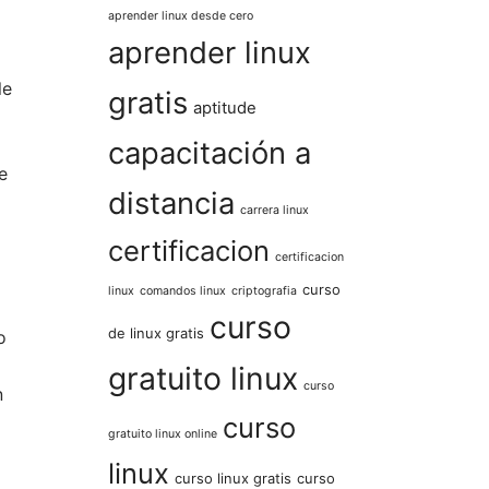
aprender linux desde cero
aprender linux
le
gratis
aptitude
capacitación a
e
distancia
carrera linux
certificacion
certificacion
curso
linux
comandos linux
criptografia
curso
de linux gratis
o
gratuito linux
curso
n
curso
gratuito linux online
linux
curso linux gratis
curso