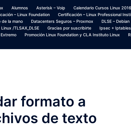
ux
Alumnos
Asterisk – Voip
Calendario Cursos Linux 2016 –
ficación – Linux Foundation
Certificación – Linux Professional Inst
e de la mano
Datacenters Seguros – Proxmox
DLSE – Debian
s Linux /TLSAX_DLSE
Gracias por suscribirte
Ipsec + Iptables
– Extremo
Promoción Linux Foundation y CLA Instituto Linux
R
dar formato a
chivos de texto