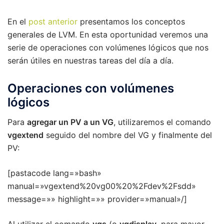
En el
post anterior
presentamos los conceptos
generales de LVM. En esta oportunidad veremos una
serie de operaciones con volúmenes lógicos que nos
serán útiles en nuestras tareas del día a día.
Operaciones con volúmenes
lógicos
Para
agregar un PV a un VG
, utilizaremos el comando
vgextend
seguido del nombre del VG y finalmente del
PV:
[pastacode lang=»bash»
manual=»vgextend%20vg00%20%2Fdev%2Fsdd»
message=»» highlight=»» provider=»manual»/]
Al utilizar el comando
vgs
(o
vgdisplay
, para mayor