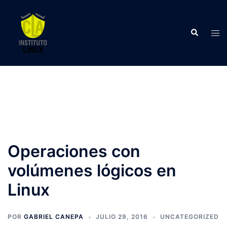
Saltar
al
Buscar
contenido
Alte
men
Operaciones con
volúmenes lógicos en
Linux
POR
GABRIEL CANEPA
JULIO 29, 2016
UNCATEGORIZED