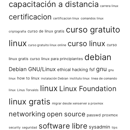
capacitación a distancia
carrera linux
certificacion
certificacion linux
comandos linux
curso gratuito
curso de linux gratis
criptografia
linux
curso linux
curso
curso gratuito linux online
debian
linux gratis
curso linux para principiantes
gnu
Debian GNU/Linux
ethical hacking
fsf
gnu
how to linux
linux
instalación Debian
instituto linux
linea de comando
linux
Linux Foundation
linux
Linus Torvalds
linux gratis
migrar desde xenserver a proxmox
networking
open source
passwd
proxmox
software libre
sysadmin
security
seguridad
tips