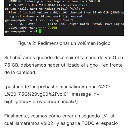
Figura 2: Redimensionar un volúmen lógico
Si hubiéramos querido disminuir el tamaño de vol01 en
7.5 GB, deberíamos haber utilizado el signo – en frente
de la cantidad:
[pastacode lang=»bash» manual=»lvreduce%20-
L%20-7.5G%20vg00%2Fvol01″ message=»»
highlight=»» provider=»manual»/]
Finalmente, veamos cómo crear un segundo LV -al
cual llamaremos vol02- y asignarle TODO el espacio