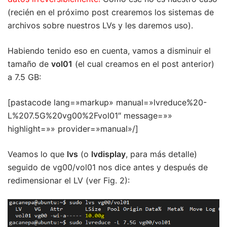
(recién en el próximo post crearemos los sistemas de
archivos sobre nuestros LVs y les daremos uso).
Habiendo tenido eso en cuenta, vamos a disminuir el
tamaño de
vol01
(el cual creamos en el post anterior)
a 7.5 GB:
[pastacode lang=»markup» manual=»lvreduce%20-
L%207.5G%20vg00%2Fvol01″ message=»»
highlight=»» provider=»manual»/]
Veamos lo que
lvs
(o
lvdisplay
, para más detalle)
seguido de vg00/vol01 nos dice antes y después de
redimensionar el LV (ver Fig. 2):