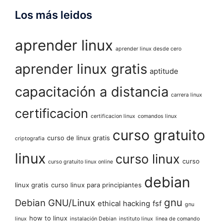
Los más leidos
aprender linux
aprender linux desde cero
aprender linux gratis
aptitude
capacitación a distancia
carrera linux
certificacion
certificacion linux
comandos linux
curso gratuito
curso de linux gratis
criptografia
linux
curso linux
curso
curso gratuito linux online
debian
linux gratis
curso linux para principiantes
gnu
Debian GNU/Linux
ethical hacking
fsf
gnu
how to linux
linux
instalación Debian
instituto linux
linea de comando