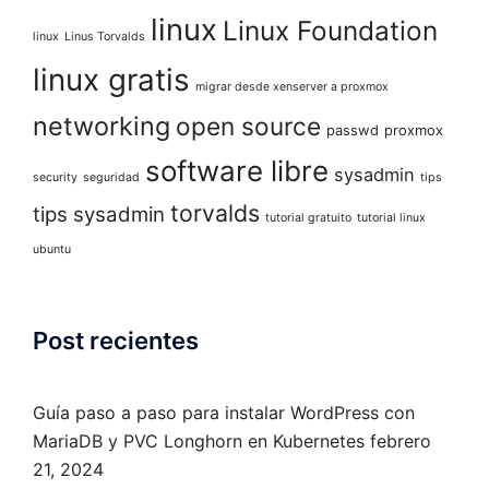
linux
Linux Foundation
linux
Linus Torvalds
linux gratis
migrar desde xenserver a proxmox
networking
open source
passwd
proxmox
software libre
sysadmin
security
seguridad
tips
torvalds
tips sysadmin
tutorial gratuito
tutorial linux
ubuntu
Post recientes
Guía paso a paso para instalar WordPress con
MariaDB y PVC Longhorn en Kubernetes
febrero
21, 2024