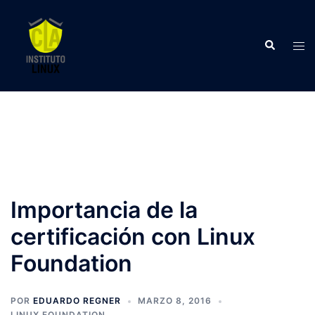
Saltar
al
Buscar
contenido
Alte
men
Importancia de la
certificación con Linux
Foundation
POR
EDUARDO REGNER
MARZO 8, 2016
LINUX FOUNDATION