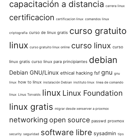
capacitación a distancia
carrera linux
certificacion
certificacion linux
comandos linux
curso gratuito
curso de linux gratis
criptografia
linux
curso linux
curso
curso gratuito linux online
debian
linux gratis
curso linux para principiantes
gnu
Debian GNU/Linux
ethical hacking
fsf
gnu
how to linux
linux
instalación Debian
instituto linux
linea de comando
linux
Linux Foundation
linux
Linus Torvalds
linux gratis
migrar desde xenserver a proxmox
networking
open source
passwd
proxmox
software libre
sysadmin
security
seguridad
tips