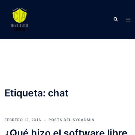
Saltar
al
Buscar
contenido
Alte
men
Etiqueta:
chat
FEBRERO 12, 2016
POSTS DEL SYSADMIN
¿Qué hizo el software libre