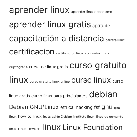
aprender linux
aprender linux desde cero
aprender linux gratis
aptitude
capacitación a distancia
carrera linux
certificacion
certificacion linux
comandos linux
curso gratuito
curso de linux gratis
criptografia
linux
curso linux
curso
curso gratuito linux online
debian
linux gratis
curso linux para principiantes
gnu
Debian GNU/Linux
ethical hacking
fsf
gnu
how to linux
linux
instalación Debian
instituto linux
linea de comando
linux
Linux Foundation
linux
Linus Torvalds