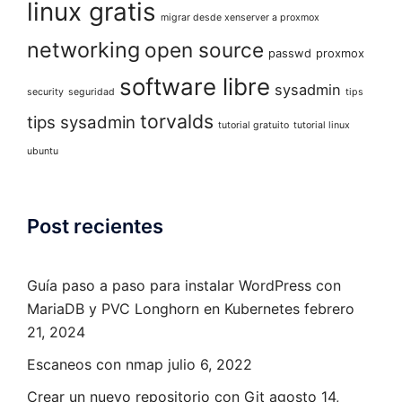
linux gratis
migrar desde xenserver a proxmox
networking
open source
passwd
proxmox
software libre
sysadmin
security
seguridad
tips
torvalds
tips sysadmin
tutorial gratuito
tutorial linux
ubuntu
Post recientes
Guía paso a paso para instalar WordPress con
MariaDB y PVC Longhorn en Kubernetes
febrero
21, 2024
Escaneos con nmap
julio 6, 2022
Crear un nuevo repositorio con Git
agosto 14,