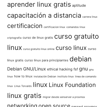
aprender linux gratis
aptitude
capacitación a distancia
carrera linux
certificacion
certificacion linux
comandos linux
curso gratuito
curso de linux gratis
criptografia
linux
curso linux
curso
curso gratuito linux online
debian
linux gratis
curso linux para principiantes
gnu
Debian GNU/Linux
ethical hacking
fsf
gnu
how to linux
linux
instalación Debian
instituto linux
linea de comando
linux
Linux Foundation
linux
Linus Torvalds
linux gratis
migrar desde xenserver a proxmox
networking
open source
passwd
proxmox