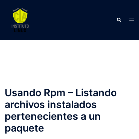
Saltar
al
Buscar
contenido
Alte
men
Usando Rpm – Listando
archivos instalados
pertenecientes a un
paquete