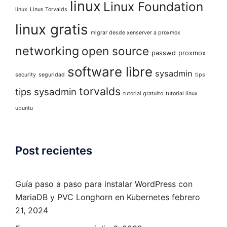
linux
Linux Foundation
linux
Linus Torvalds
linux gratis
migrar desde xenserver a proxmox
networking
open source
passwd
proxmox
software libre
sysadmin
security
seguridad
tips
torvalds
tips sysadmin
tutorial gratuito
tutorial linux
ubuntu
Post recientes
Guía paso a paso para instalar WordPress con
MariaDB y PVC Longhorn en Kubernetes
febrero
21, 2024