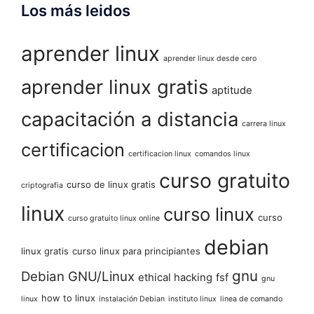
Los más leidos
aprender linux
aprender linux desde cero
aprender linux gratis
aptitude
capacitación a distancia
carrera linux
certificacion
certificacion linux
comandos linux
curso gratuito
curso de linux gratis
criptografia
linux
curso linux
curso
curso gratuito linux online
debian
linux gratis
curso linux para principiantes
gnu
Debian GNU/Linux
ethical hacking
fsf
gnu
how to linux
linux
instalación Debian
instituto linux
linea de comando