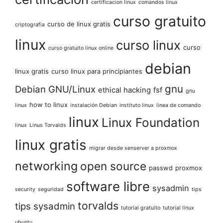
certificacion linux
comandos linux
curso gratuito
curso de linux gratis
criptografia
linux
curso linux
curso
curso gratuito linux online
debian
linux gratis
curso linux para principiantes
gnu
Debian GNU/Linux
ethical hacking
fsf
gnu
how to linux
linux
instalación Debian
instituto linux
linea de comando
linux
Linux Foundation
linux
Linus Torvalds
linux gratis
migrar desde xenserver a proxmox
networking
open source
passwd
proxmox
software libre
sysadmin
security
seguridad
tips
torvalds
tips sysadmin
tutorial gratuito
tutorial linux
ubuntu