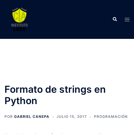
Saltar
al
Buscar
contenido
Alte
men
Formato de strings en
Python
POR
GABRIEL CANEPA
JULIO 15, 2017
PROGRAMACIÓN