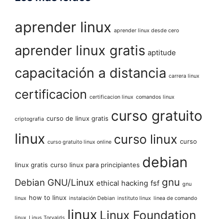
aprender linux
aprender linux desde cero
aprender linux gratis
aptitude
capacitación a distancia
carrera linux
certificacion
certificacion linux
comandos linux
curso gratuito
curso de linux gratis
criptografia
linux
curso linux
curso
curso gratuito linux online
debian
linux gratis
curso linux para principiantes
gnu
Debian GNU/Linux
ethical hacking
fsf
gnu
how to linux
linux
instalación Debian
instituto linux
linea de comando
linux
Linux Foundation
linux
Linus Torvalds