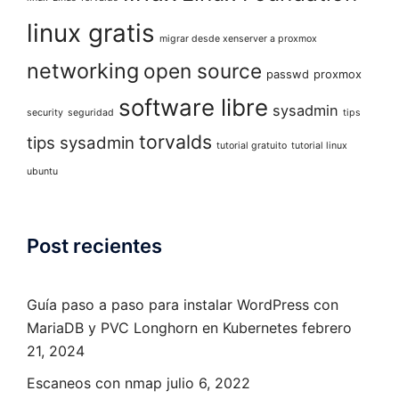
linux gratis
migrar desde xenserver a proxmox
networking
open source
passwd
proxmox
software libre
sysadmin
security
seguridad
tips
torvalds
tips sysadmin
tutorial gratuito
tutorial linux
ubuntu
Post recientes
Guía paso a paso para instalar WordPress con
MariaDB y PVC Longhorn en Kubernetes
febrero
21, 2024
Escaneos con nmap
julio 6, 2022