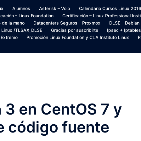
ux
Alumnos
Asterisk – Voip
Calendario Cursos Linux 2016 –
ficación – Linux Foundation
Certificación – Linux Professional Inst
e de la mano
Datacenters Seguros – Proxmox
DLSE – Debian
s Linux /TLSAX_DLSE
Gracias por suscribirte
Ipsec + Iptables
– Extremo
Promoción Linux Foundation y CLA Instituto Linux
R
n 3 en CentOS 7 y
e código fuente