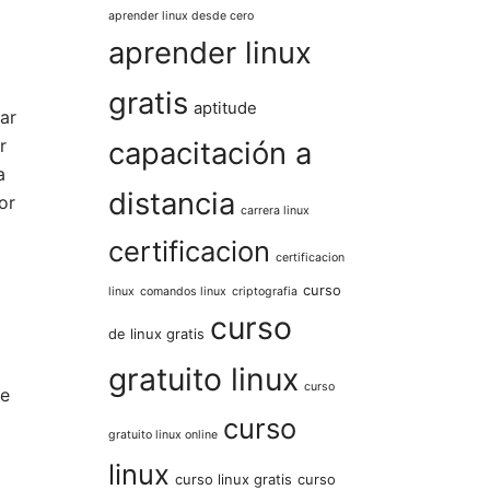
aprender linux desde cero
aprender linux
gratis
aptitude
ar
r
capacitación a
a
distancia
or
carrera linux
certificacion
certificacion
curso
linux
comandos linux
criptografia
curso
de linux gratis
gratuito linux
curso
de
curso
gratuito linux online
linux
curso linux gratis
curso