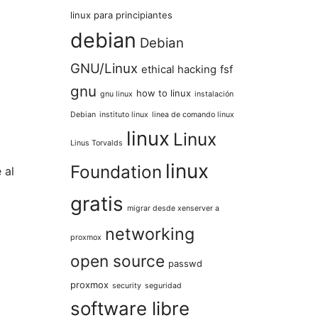
linux para principiantes
debian
Debian
GNU/Linux
ethical hacking
fsf
gnu
how to linux
gnu linux
instalación
Debian
instituto linux
linea de comando linux
linux
Linux
Linus Torvalds
linux
Foundation
 al
gratis
migrar desde xenserver a
networking
proxmox
open source
passwd
proxmox
security
seguridad
software libre