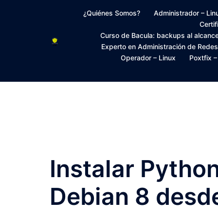
Saltar
¿Quiénes Somos?
Administrador – Lin
al
Certi
contenido
Curso de Bacula: backups al alcanc
Experto en Administración de Rede
Operador – Linux
Poxtfix 
Instalar Pytho
Debian 8 desd