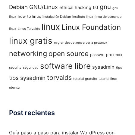
gnu
Debian GNU/Linux
ethical hacking
fsf
gnu
how to linux
linux
instalación Debian
instituto linux
linea de comando
linux
Linux Foundation
linux
Linus Torvalds
linux gratis
migrar desde xenserver a proxmox
networking
open source
passwd
proxmox
software libre
sysadmin
security
seguridad
tips
torvalds
tips sysadmin
tutorial gratuito
tutorial linux
ubuntu
Post recientes
Guía paso a paso para instalar WordPress con