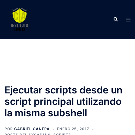
Saltar
al
Buscar
contenido
Alte
men
Ejecutar scripts desde un
script principal utilizando
la misma subshell
POR
GABRIEL CANEPA
ENERO 25, 2017
POSTS DEL SYSADMIN
,
SCRIPTS