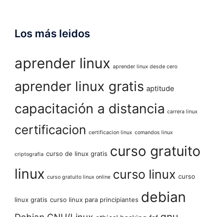
Los más leidos
aprender linux
aprender linux desde cero
aprender linux gratis
aptitude
capacitación a distancia
carrera linux
certificacion
certificacion linux
comandos linux
curso gratuito
curso de linux gratis
criptografia
linux
curso linux
curso
curso gratuito linux online
debian
linux gratis
curso linux para principiantes
gnu