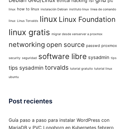
Debian GNU/Linux
ethical hacking
fsf
gnu
how to linux
linux
instalación Debian
instituto linux
linea de comando
linux
Linux Foundation
linux
Linus Torvalds
linux gratis
migrar desde xenserver a proxmox
networking
open source
passwd
proxmox
software libre
sysadmin
security
seguridad
tips
torvalds
tips sysadmin
tutorial gratuito
tutorial linux
ubuntu
Post recientes
Guía paso a paso para instalar WordPress con
MariaDB y PVC Longhorn en Kubernetes
febrero