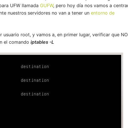
a para UFW llamada
GUFW
, pero hoy día nos vamos a centra
te nuestros servidores no van a tener un
entorno de
usuario root, y vamos a, en primer lugar, verificar que NO
con el comando
iptables -L