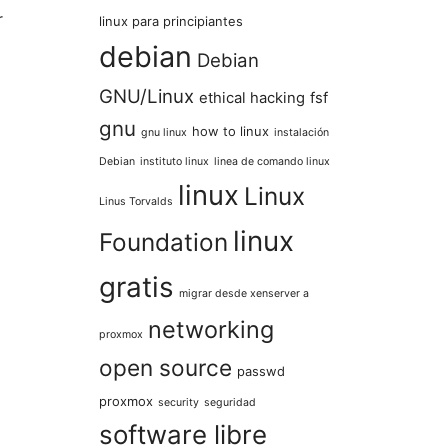
r
linux para principiantes
debian
Debian
GNU/Linux
ethical hacking
fsf
gnu
how to linux
gnu linux
instalación
Debian
instituto linux
linea de comando linux
linux
Linux
Linus Torvalds
linux
Foundation
gratis
migrar desde xenserver a
networking
proxmox
open source
passwd
proxmox
security
seguridad
software libre