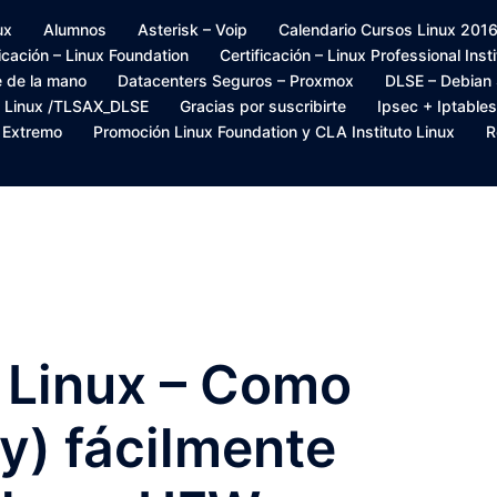
ux
Alumnos
Asterisk – Voip
Calendario Cursos Linux 2016 –
ficación – Linux Foundation
Certificación – Linux Professional Inst
e de la mano
Datacenters Seguros – Proxmox
DLSE – Debian
s Linux /TLSAX_DLSE
Gracias por suscribirte
Ipsec + Iptables
– Extremo
Promoción Linux Foundation y CLA Instituto Linux
R
 Linux – Como
y) fácilmente