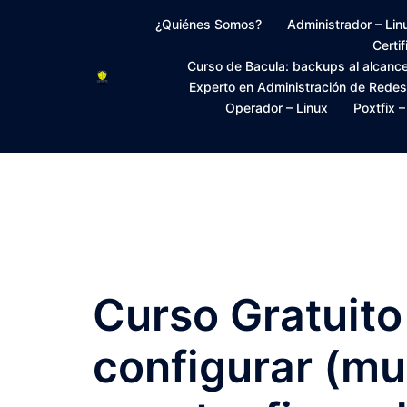
Saltar
¿Quiénes Somos?
Administrador – Lin
al
Certi
contenido
Curso de Bacula: backups al alcanc
Experto en Administración de Rede
Operador – Linux
Poxtfix 
Curso Gratuito
configurar (mu