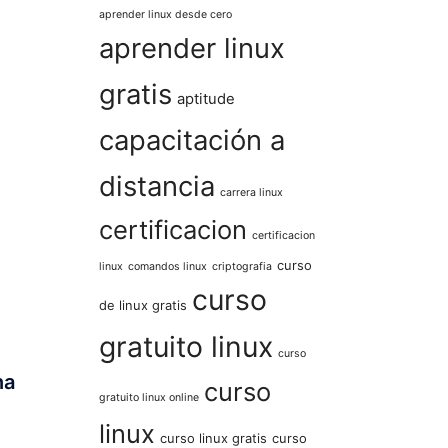
aprender linux desde cero
aprender linux
gratis
aptitude
capacitación a
distancia
carrera linux
certificacion
certificacion
curso
linux
comandos linux
criptografia
curso
de linux gratis
gratuito linux
curso
na
curso
gratuito linux online
linux
curso linux gratis
curso