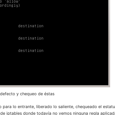
 defecto y chequeo de éstas
ara lo entrante, liberado lo saliente, chequeado el estat
s de iptables donde todavía no vemos ninguna regla aplicad