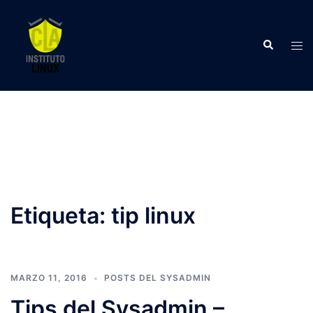
Saltar
al
Buscar
contenido
Alte
men
Etiqueta:
tip linux
MARZO 11, 2016
POSTS DEL SYSADMIN
Tips del Sysadmin –