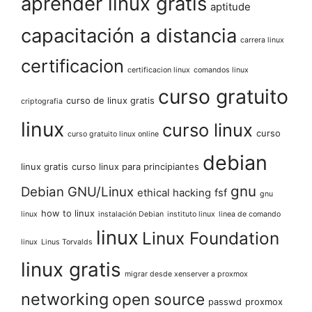
aprender linux gratis
aptitude
capacitación a distancia
carrera linux
certificacion
certificacion linux
comandos linux
curso gratuito
curso de linux gratis
criptografia
linux
curso linux
curso
curso gratuito linux online
debian
linux gratis
curso linux para principiantes
gnu
Debian GNU/Linux
ethical hacking
fsf
gnu
how to linux
linux
instalación Debian
instituto linux
linea de comando
linux
Linux Foundation
linux
Linus Torvalds
linux gratis
migrar desde xenserver a proxmox
networking
open source
passwd
proxmox