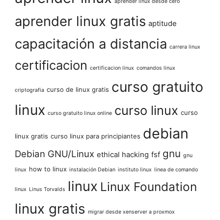
aprender linux desde cero
aprender linux gratis
aptitude
capacitación a distancia
carrera linux
certificacion
certificacion linux
comandos linux
curso gratuito
curso de linux gratis
criptografia
linux
curso linux
curso
curso gratuito linux online
debian
linux gratis
curso linux para principiantes
gnu
Debian GNU/Linux
ethical hacking
fsf
gnu
how to linux
linux
instalación Debian
instituto linux
linea de comando
linux
Linux Foundation
linux
Linus Torvalds
linux gratis
migrar desde xenserver a proxmox