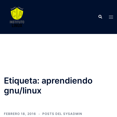
Saltar
al
Buscar
contenido
Alte
men
Etiqueta:
aprendiendo
gnu/linux
FEBRERO 18, 2016
POSTS DEL SYSADMIN